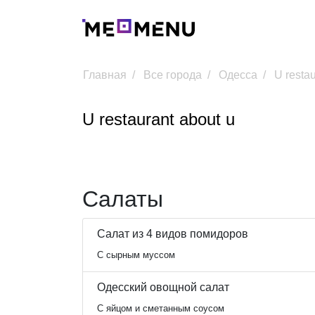
Главная
Все города
Одесса
U restau
U restaurant about u
Салаты
Салат из 4 видов помидоров
С сырным муссом
Одесский овощной салат
С яйцом и сметанным соусом