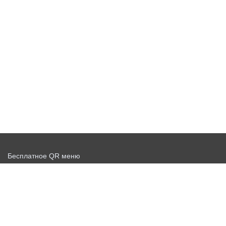
Бесплатное QR меню
Запустить доставку бесплатно
Договор-оферта