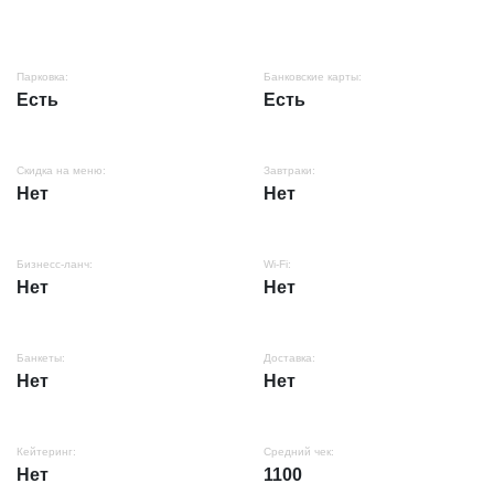
Парковка:
Банковские карты:
Есть
Есть
Скидка на меню:
Завтраки:
Нет
Нет
Бизнесс-ланч:
Wi-Fi:
Нет
Нет
Банкеты:
Доставка:
Нет
Нет
Кейтеринг:
Средний чек:
Нет
1100