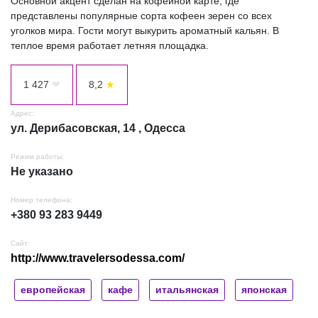
Основной акцент сделан на кофейной карте, где
представлены популярные сорта кофеен зерен со всех
уголков мира. Гости могут выкурить ароматный кальян. В
теплое время работает летняя площадка.
1 427
❤
8,2
★
Адрес:
ул. Дерибасовская, 14 , Одесса
Режим работы:
Не указано
Номер телефона:
+380 93 283 9449
Сайт:
http://www.travelersodessa.com/
европейская
кафе
итальянская
японская