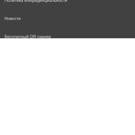
Политика конфиденциальности
Новости
Бесплатный QR сканер
Персональные данные
Для ресторанов
Партнерская программа
Блог
Вакансии