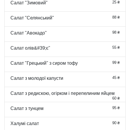
25 ₴
Салат "Зимовий"
88 ₴
Салат "Селянський"
98 ₴
Салат "Авокадо"
55 ₴
Салат олів&#39;є"
99 ₴
Салат "Грецький" з сиром тофу
45 ₴
Салат з молодої капусти
Салат з редискою, огірком і перепелиним яйцем
60 ₴
95 ₴
Салат з тунцем
90 ₴
Халумі салат