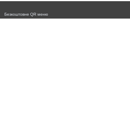
Безкоштовне QR меню
Запустити доставку безкоштовно
Договір-оферта
Політика конфіденційності
Новини
Безкоштовний QR сканер
Персональні дані