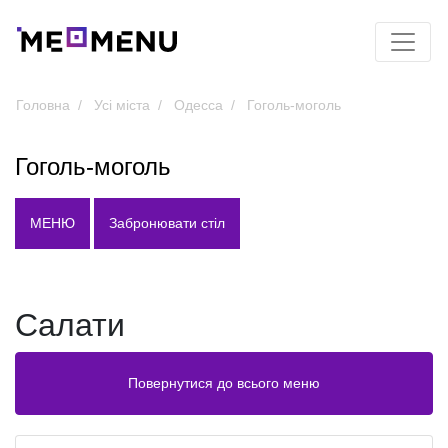
Головна
Усі міста
Одесса
Гоголь-моголь
Гоголь-моголь
МЕНЮ
Забронювати стіл
Салати
Повернутися до всього меню