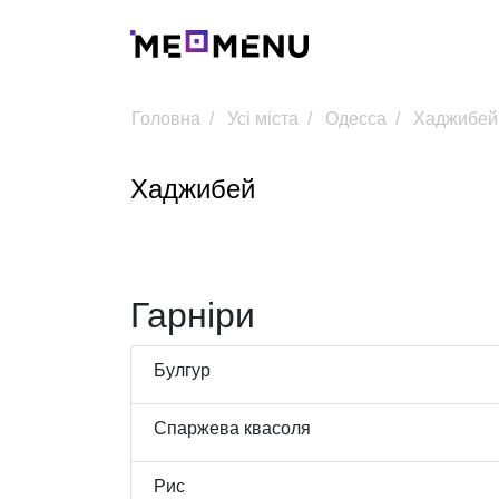
Головна
Усі міста
Одесса
Хаджибей
Хаджибей
Гарніри
Булгур
Спаржева квасоля
Рис