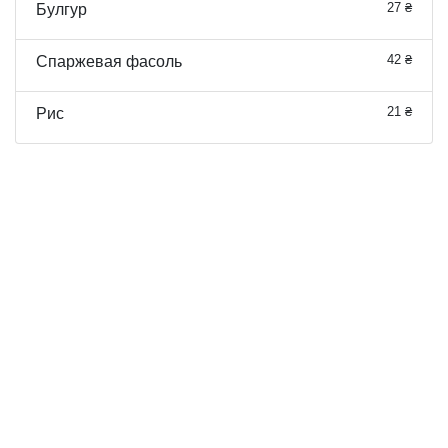
27 ₴
Булгур
42 ₴
Спаржевая фасоль
21 ₴
Рис