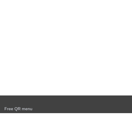
Free QR menu
Create delivery service for free