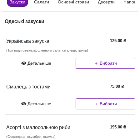
Закуски
Салати
Основні страви
Десерти
Напої
Одеські закуски
Українська закуска
125.00
₴
(Три види свежезасоленного сала, смалець, грінки)
Детальніше
＋ Вибрати
Смалець з тостами
75.00
₴
Детальніше
＋ Вибрати
Асорті з малосольною риби
195.00
₴
(Оселедець, скумбрія, сьомга)