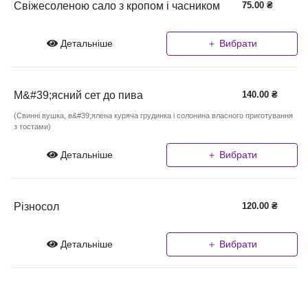
Свіжесоленою сало з кропом і часником
75.00
₴
Детальніше
＋ Вибрати
М&#39;ясний сет до пива
140.00
₴
(Свинні вушка, в&#39;ялена куряча грудинка і солонина власного приготування
з тостами)
Детальніше
＋ Вибрати
Різносол
120.00
₴
Детальніше
＋ Вибрати