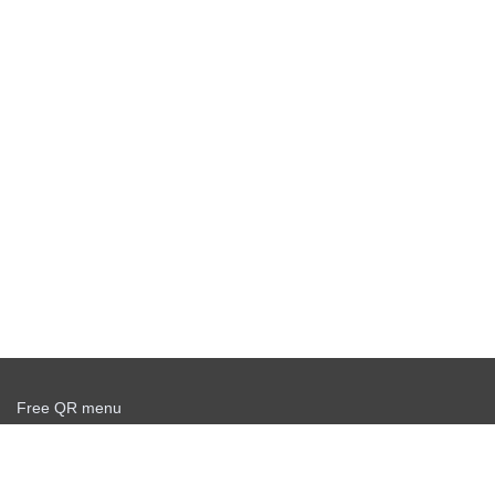
Free QR menu
Create delivery service for free