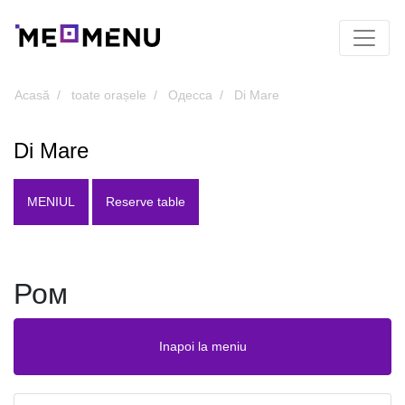
Acasă
toate orașele
Одесса
Di Mare
Di Mare
MENIUL
Reserve table
Ром
Inapoi la meniu