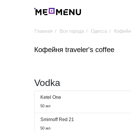
Главная
Все города
Одесса
Кофейня
Кофейня traveler's coffee
Vodka
Ketel One
50 мл
Smirnoff Red 21
50 мл